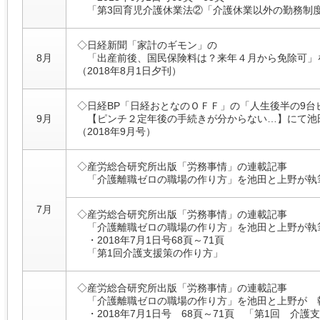
「第3回育児介護休業法②「介護休業以外の勤務制
◇日経新聞「家計のギモン」の
8月
「出産前後、国民保険料は？来年４月から免除可」
（2018年8月1日夕刊）
◇日経BP「日経おとなのＯＦＦ」の「人生後半の9台ピ
9月
【ピンチ２定年後の手続きが分からない…】にて池
（2018年9月号）
◇産労総合研究所出版「労務事情」の連載記事
「介護離職ゼロの職場の作り方」を池田と上野が執筆
7月
◇産労総合研究所出版「労務事情」の連載記事
「介護離職ゼロの職場の作り方」を池田と上野が執筆
・2018年7月1日号68頁～71頁
「第1回介護支援策の作り方」
◇産労総合研究所出版「労務事情」の連載記事
「介護離職ゼロの職場の作り方」を池田と上野が 執
・2018年7月1日号 68頁～71頁 「第1回 介護